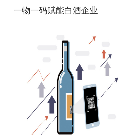
New
一物一码赋能白酒企业
用
我
闻
日
们
资
文
讯
版