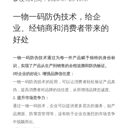
New
用
我
闻
日
一物一码防伪技术，给企
们
资
文
业、经销商和消费者带来的
讯
版
好处
一物一码防伪技术通过为每一件产品赋予独特的身份标
识，实现了产品从生产到销售的全程追溯和防伪验证。
l
对企业的好处
1.
增强品牌信任度：
一物一码防伪技术的应用，可以让消费者轻松验证产品真
伪，提高消费者对品牌的信任度，从而增强品牌忠诚度。
2. 提升市场竞争力：
通过一物一码技术，企业可以提供更多层次的服务，如产
品溯源、防窜货管理等，这有助于企业在激烈的市场竞争
中脱颖而出。