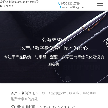
欢迎来到公海555000(Macau)股
0755-83915739
首
份有限公司
sales01@01wjj.com
页
品
牌
防
防
窜
RFID
公海555000
以产品数字身份管理技术为核心
伪
溯
电
专注于产品防伪、防窜货、溯源、数字营销等信息化建设的
源
子
数
服务商
标
字
智
签
营
慧
行
系
首页
>
新闻资讯
>
一物一码防伪技术，给企业、经销商和
销
智
业
关
消费者带来的好处
统
能
应
于
新
发布时间：2026-07-23 10:57