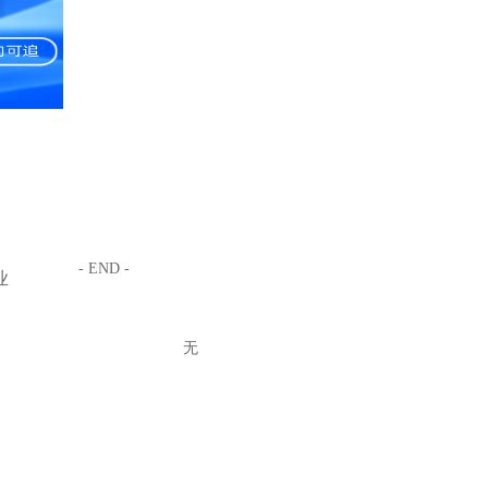
- END -
业
无