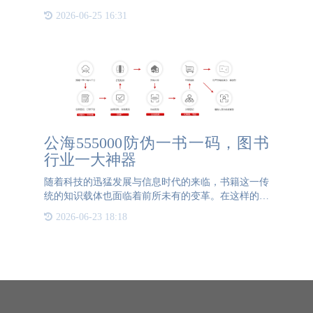
品，保护消费者权益，越来越多的企业开始采用一物
2026-06-25 16:31
一码技术为产品做防伪。一物一码，顾名思义，就是
为每一个产品赋予一
公海555000防伪一书一码，图书
行业一大神器
随着科技的迅猛发展与信息时代的来临，书籍这一传
统的知识载体也面临着前所未有的变革。在这样的背
景下，公海555000防伪一书一码应运而生，它凭借其
2026-06-23 18:18
独特的优势，在图书行业逐渐崭露头角。一书一码，
即每一本书都有一