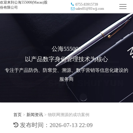
欢迎来到公海555000(Macau)股
0755-83915739
首
份有限公司
sales01@01wjj.com
页
品
牌
防
防
窜
RFID
公海555000
以产品数字身份管理技术为核心
伪
溯
电
专注于产品防伪、防窜货、溯源、数字营销等信息化建设的
源
子
数
服务商
标
字
智
签
营
慧
行
系
首页
>
新闻资讯
>
物联网溯源的成功案例
销
智
业
关
发布时间：2026-07-13 22:09
统
能
应
于
新