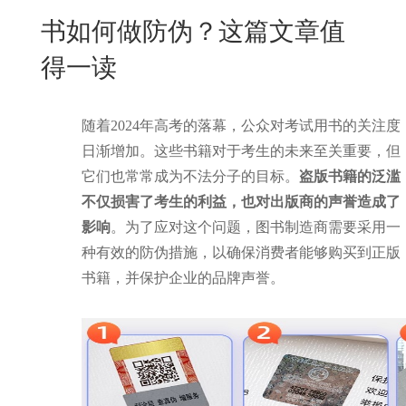
New
书如何做防伪？这篇文章值
用
我
闻
日
得一读
们
资
文
讯
版
随着2024年高考的落幕，公众对考试用书的关注度
日渐增加。这些书籍对于考生的未来至关重要，但
它们也常常成为不法分子的目标。
盗版书籍的泛滥
不仅损害了考生的利益，也对出版商的声誉造成了
影响
。为了应对这个问题，图书制造商需要采用一
种有效的防伪措施，以确保消费者能够购买到正版
书籍，并保护企业的品牌声誉。