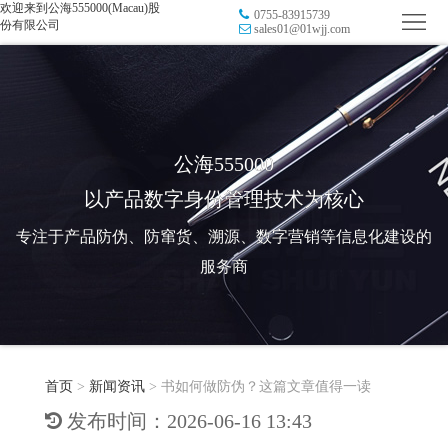
欢迎来到公海555000(Macau)股
0755-83915739
首
份有限公司
sales01@01wjj.com
页
品
牌
防
防
窜
RFID
公海555000
以产品数字身份管理技术为核心
伪
溯
电
专注于产品防伪、防窜货、溯源、数字营销等信息化建设的
源
子
数
服务商
标
字
智
签
营
慧
行
系
首页
>
新闻资讯
>
书如何做防伪？这篇文章值得一读
销
智
业
关
发布时间：2026-06-16 13:43
统
能
应
于
新