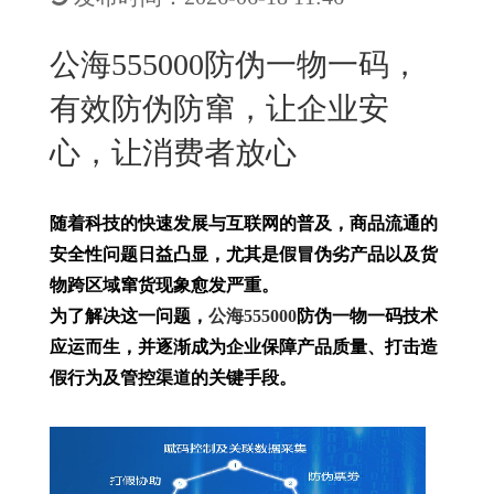
New
用
我
闻
日
公海555000防伪一物一码，
们
资
文
有效防伪防窜，让企业安
讯
版
心，让消费者放心
随着科技的快速发展与互联网的普及，商品流通的
安全性问题日益凸显，尤其是假冒伪劣产品以及货
物跨区域窜货现象愈发严重。
为了解决这一问题，
公海555000
防伪一物一码技术
应运而生，并逐渐成为企业保障产品质量、打击造
假行为及管控渠道的关键手段。