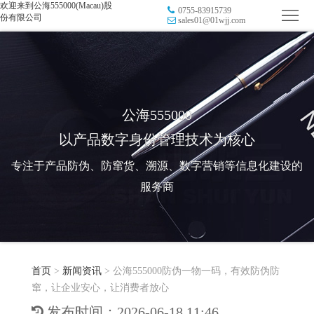
欢迎来到公海555000(Macau)股
0755-83915739
首
份有限公司
sales01@01wjj.com
页
品
牌
防
防
窜
RFID
公海555000
以产品数字身份管理技术为核心
伪
溯
电
专注于产品防伪、防窜货、溯源、数字营销等信息化建设的
源
子
数
服务商
标
字
智
签
营
慧
行
系
首页
>
新闻资讯
>
公海555000防伪一物一码，有效防伪防
销
智
业
关
窜，让企业安心，让消费者放心
统
能
应
于
新
发布时间：2026-06-18 11:46