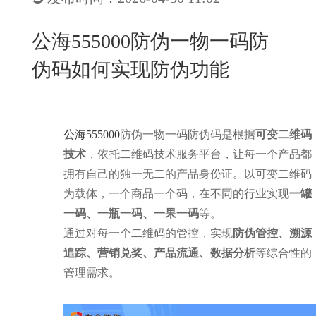
New
用
我
闻
日
公海555000防伪一物一码防
们
资
文
伪码如何实现防伪功能
讯
版
公海555000
防伪一物一码防伪码是根据
可变二维码
技术
，依托二维码技术服务平台，让每一个产品都
拥有自己的独一无二的产品身份证。以可变二维码
为载体，一个商品一个码，在不同的行业实现
一罐
一码、一瓶一码、一果一码
等。
通过对每一个二维码的管控，实现
防伪管控、溯源
追踪、营销兑奖、产品流通、数据分析
等综合性的
管理需求。