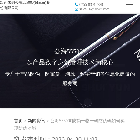
欢迎来到公海555000(Macau)股
0755-83915739
首
份有限公司
sales01@01wjj.com
页
品
牌
防
防
窜
RFID
公海555000
以产品数字身份管理技术为核心
伪
溯
电
专注于产品防伪、防窜货、溯源、数字营销等信息化建设的
源
子
数
服务商
标
字
智
签
营
慧
行
系
首页
>
新闻资讯
>
公海555000防伪一物一码防伪码如何实
销
智
业
关
现防伪功能
统
能
应
于
新
发布时间：2026-04-30 11:02