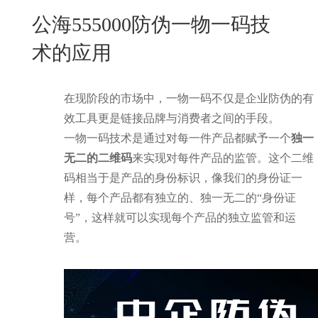
New
公海555000防伪一物一码技
用
我
闻
日
术的应用
们
资
文
讯
版
在现阶段的市场中，一物一码不仅是企业防伪的有
效工具更是链接品牌与消费者之间的手段。
一物一码技术是通过对每一件产品都赋予一个
独一
无二的二维码
来实现对每件产品的监管。这个二维
码相当于是产品的身份标识，像我们的身份证一
样，每个产品都有独立的、独一无二的“身份证
号”，这样就可以实现每个产品的独立监管和运
营。