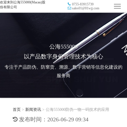
欢迎来到公海555000(Macau)股
0755-83915739
首
份有限公司
sales01@01wjj.com
页
品
牌
防
防
窜
RFID
公海555000
以产品数字身份管理技术为核心
伪
溯
电
专注于产品防伪、防窜货、溯源、数字营销等信息化建设的
源
子
数
服务商
标
字
智
签
营
慧
行
系
首页
>
新闻资讯
>
公海555000防伪一物一码技术的应用
销
智
业
关
发布时间：2026-06-29 09:34
统
能
应
于
新