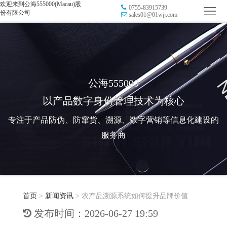
欢迎来到公海555000(Macau)股
0755-83915739
首
份有限公司
sales01@01wjj.com
页
品
牌
防
防
窜
RFID
公海555000
以产品数字身份管理技术为核心
伪
溯
电
专注于产品防伪、防窜货、溯源、数字营销等信息化建设的
源
子
数
服务商
标
字
智
签
营
慧
行
系
首页
>
新闻资讯
>
农产品溯源系统如何提升品牌价值
销
智
业
关
发布时间：2026-06-27 19:59
统
能
应
于
新