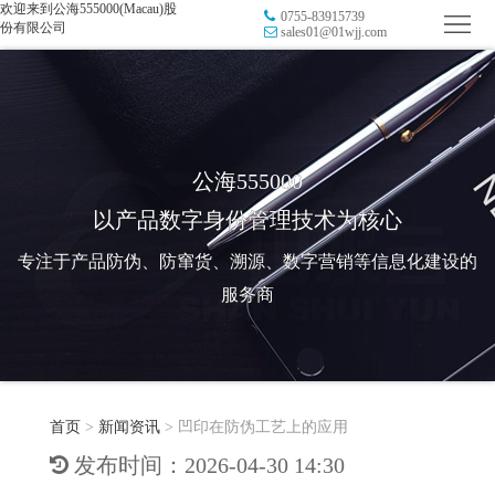
欢迎来到公海555000(Macau)股
0755-83915739
首
份有限公司
sales01@01wjj.com
页
品
牌
防
防
窜
RFID
公海555000
以产品数字身份管理技术为核心
伪
溯
电
专注于产品防伪、防窜货、溯源、数字营销等信息化建设的
源
子
数
服务商
标
字
智
签
营
慧
行
系
首页
>
新闻资讯
>
凹印在防伪工艺上的应用
销
智
业
关
发布时间：2026-04-30 14:30
统
能
应
于
新