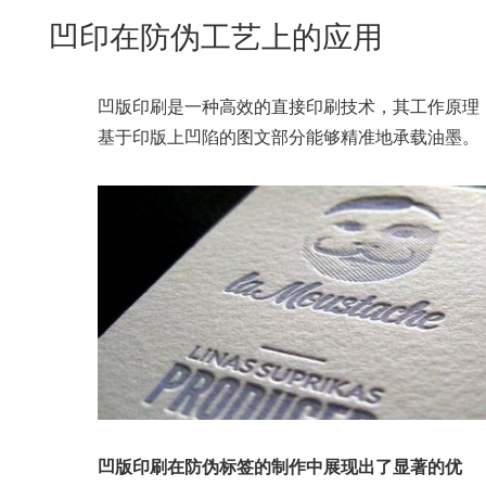
New
凹印在防伪工艺上的应用
用
我
闻
日
们
资
文
凹版印刷是一种高效的直接印刷技术，其工作原理
讯
版
基于印版上凹陷的图文部分能够精准地承载油墨。
凹版印刷在防伪标签的制作中展现出了显著的优