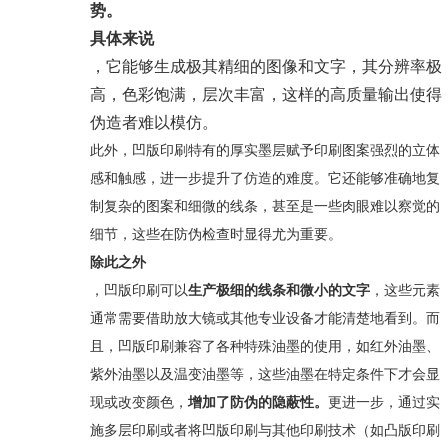
势。
具体来说
，它能够生成极其精细的图像和文字，其分辨率极
高，色彩饱满，层次丰富，这样的高质量输出使得
伪造者难以模仿。
此外，凹版印刷特有的厚实墨层赋予印刷图案强烈的立体
感和触感，进一步提升了仿造的难度。它还能够准确地复
制复杂的图案和细微的线条，甚至是一些肉眼难以察觉的
细节，这些在防伪检查时显得尤为重要。
除此之外
，凹版印刷可以
生产极细的线条和微小的文字
，这些元素
通常需要借助放大镜或其他专业设备才能清楚地看到。而
且，凹版印刷兼容了各种特殊油墨的使用，如红外油墨、
紫外油墨以及温变油墨等，这些油墨在特定条件下才会显
现或改变颜色，
增加了防伪的隐蔽性。
更进一步，通过实
施多层印刷或者将凹版印刷与其他印刷技术（如凸版印刷