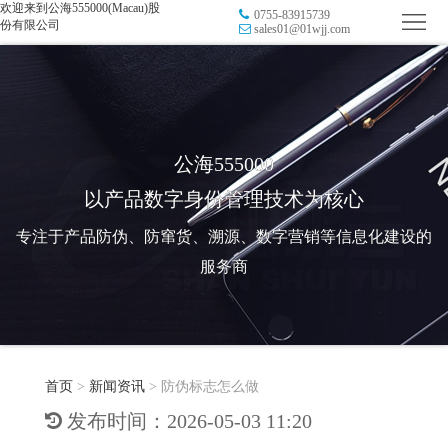
欢迎来到公海555000(Macau)股
0755-83915739
首
份有限公司
sales01@01wjj.com
页
品
牌
防
防
窜
RFID
公海555000
以产品数字身份管理技术为核心
伪
溯
电
专注于产品防伪、防窜货、溯源、数字营销等信息化建设的
源
子
数
服务商
标
字
智
签
营
慧
行
系
首页
>
新闻资讯
>
防伪标志怎么做
销
智
业
关
发布时间：2026-05-03 11:20
统
能
应
于
新