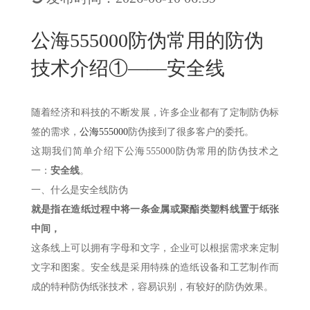
New
用
我
闻
日
公海555000防伪常用的防伪
们
资
文
技术介绍①——安全线
讯
版
随着经济和科技的不断发展，许多企业都有了定制防伪标
签的需求，
公海555000
防伪接到了很多客户的委托。
这期我们简单介绍下公海555000防伪常用的防伪技术之
一：
安全线
。
一、
什么是安全线防伪
就是指在造纸过程中将一条金属或聚酯类塑料线置于纸张
中间，
这条线上可以拥有字母和文字，企业可以根据需求来定制
文字和图案。安全线是采用特殊的造纸设备和工艺制作而
成的特种防伪纸张技术，容易识别，有较好的防伪效果。