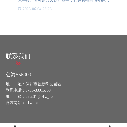
术手段。它可以嵌入到产品中，通过独特的识别码和
防伪特性，有效防止伪造和假冒产品的流通。本文将
2026-06-04 23:28
介绍防伪芯片的定义、工作原理以及其在保障产品安
全与可靠性方面的
联系我们
公海555000
地 址：深圳市创新科技园区
联系电话：0755-83915739
邮 箱：sales01@01wjj.com
官方网站：01wjj.com