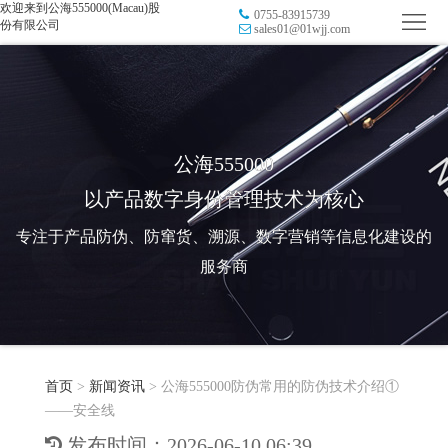
欢迎来到公海555000(Macau)股
0755-83915739
首
份有限公司
sales01@01wjj.com
页
品
牌
防
防
窜
RFID
公海555000
以产品数字身份管理技术为核心
伪
溯
电
专注于产品防伪、防窜货、溯源、数字营销等信息化建设的
源
子
数
服务商
标
字
智
签
营
慧
行
系
首页
>
新闻资讯
>
公海555000防伪常用的防伪技术介绍①
销
智
业
关
——安全线
统
能
应
于
新
发布时间：2026-06-10 06:39