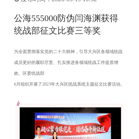
New
用
我
闻
日
公海555000防伪闫海渊获得
们
资
文
统战部征文比赛三等奖
讯
版
为全面贯彻落实党的二十大精神，引导大兴区各领域统战
成员更好的履职尽责、扎实推进各领域统战工作提质增
效。区委统战部
6月组织开展了
2023年大兴区统战系统主题征文比赛
活动。