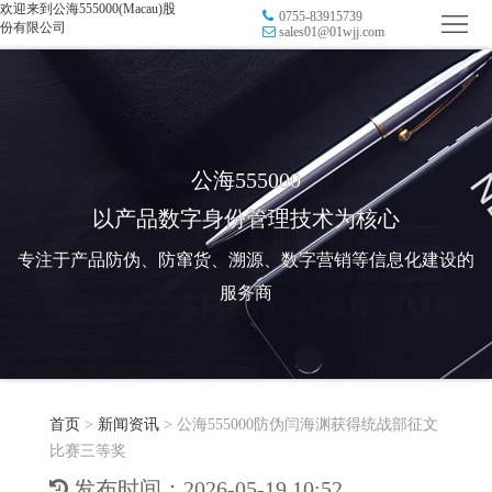
欢迎来到公海555000(Macau)股
0755-83915739
首
份有限公司
sales01@01wjj.com
页
品
牌
防
防
窜
RFID
公海555000
以产品数字身份管理技术为核心
伪
溯
电
专注于产品防伪、防窜货、溯源、数字营销等信息化建设的
源
子
数
服务商
标
字
智
签
营
慧
行
系
首页
>
新闻资讯
>
公海555000防伪闫海渊获得统战部征文
销
智
业
关
比赛三等奖
统
能
应
于
新
发布时间：2026-05-19 10:52