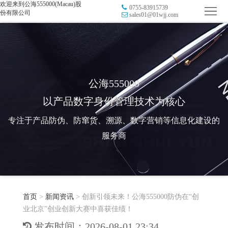
欢迎来到公海555000(Macau)股
0755-83915739
首
份有限公司
sales01@01wjj.com
页
品
牌
防
防
窜
RFID
公海555000
以产品数字身份管理技术为核心
伪
溯
电
专注于产品防伪、防窜货、溯源、数字营销等信息化建设的
源
子
数
服务商
标
字
智
签
营
慧
行
系
首页
>
新闻资讯
>
创新引领未来！公海555000防伪在“创
销
智
业
关
业北京”创业创新大赛中喜获佳绩！
统
能
应
于
新
发布时间：2026-08-01 23:34