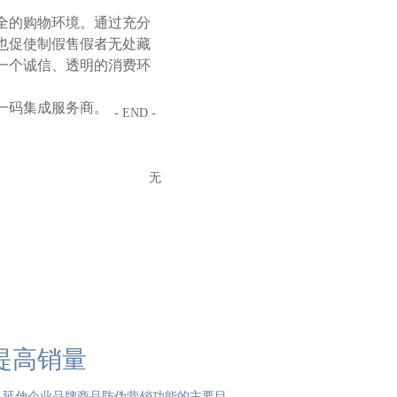
全的购物环境。通过充分
也促使制假售假者无处藏
一个诚信、透明的消费环
一码集成服务商。
- END -
无
提高销量
，延伸企业品牌商品防伪营销功能的主要目