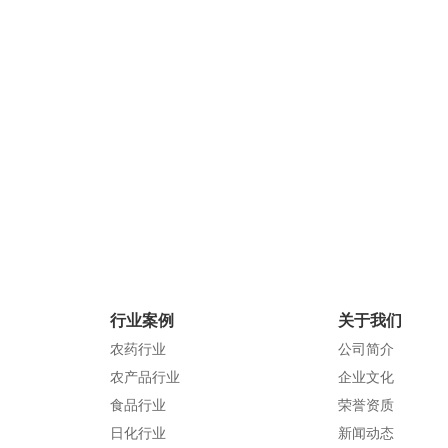
公海555000
地 址：深圳市创新科技园区
联系电话：0755-83915739
邮 箱：sales01@01wjj.com
官方网站：01wjj.com
行业案例
关于我们
农药行业
公司简介
农产品行业
企业文化
食品行业
荣誉资质
日化行业
新闻动态