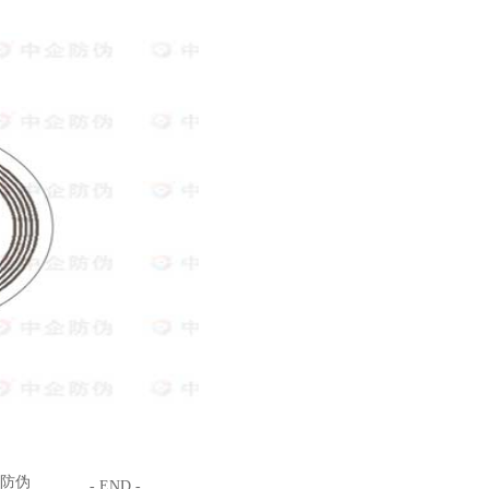
0防伪
- END -