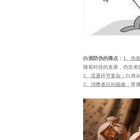
白酒防伪的痛点：
、伪
1
随着科技的发展，伪造者
、流通环节复杂：
白酒
2
、消费者识别困难：
普
3