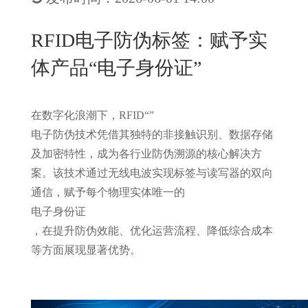
New
用
我
闻
日
RFID电子防伪标签：赋予实
们
资
文
体产品“电子身份证”
讯
版
在数字化浪潮下，
RFID
“
”
电子防伪技术凭借其独特的非接触识别、数据存储
及加密特性，成为各行业防伪溯源的核心解决方
案。该技术通过无线电波实现标签与读写器的双向
通信，赋予每个物理实体唯一的
电子身份证
，在提升防伪效能、优化运营流程、降低综合成本
等方面展现显著优势。