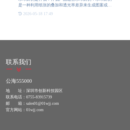
是一种利用纸张的叠加和透光率差异来生成图案或文
字的防伪技术。尽管其原理相对简单，但在实际操作
2026-05-18 17:49
中却需要极高的精度和专业设备。水印防伪技术的核
心在于通过多层纸
联系我们
公海555000
地 址：深圳市创新科技园区
联系电话：0755-83915739
邮 箱：sales01@01wjj.com
官方网站：01wjj.com