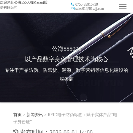
欢迎来到公海555000(Macau)股
0755-83915739
首
份有限公司
sales01@01wjj.com
页
品
牌
防
防
窜
RFID
公海555000
以产品数字身份管理技术为核心
伪
溯
电
专注于产品防伪、防窜货、溯源、数字营销等信息化建设的
源
子
数
服务商
标
字
智
签
营
慧
行
系
首页
>
新闻资讯
>
RFID电子防伪标签：赋予实体产品“电
销
智
业
关
子身份证”
统
能
应
于
新
发布时间：2026-06-01 14:00