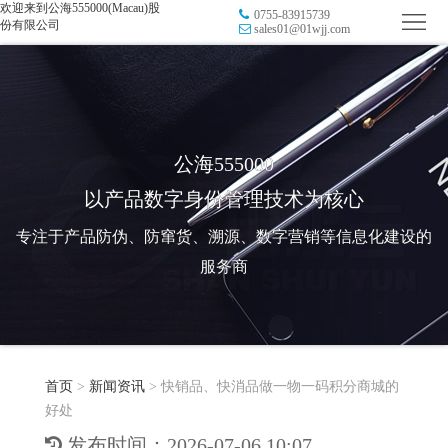
欢迎来到公海555000(Macau)股
0755-83915739
首
份有限公司
sales01@01wjj.com
页
品
牌
防
防
窜
RFID
公海555000
以产品数字身份管理技术为核心
伪
溯
电
专注于产品防伪、防窜货、溯源、数字营销等信息化建设的
源
子
数
服务商
标
字
智
签
营
慧
行
系
首页
>
新闻资讯
>
快销品、快消品做一物一码积分商城的
销
智
业
关
好处
统
能
应
于
新
发布时间：2026-07-06 10:07