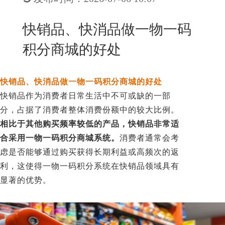
New
用
我
闻
日
快销品、快消品做一物一码
们
资
文
积分商城的好处
讯
版
快销品、快消品做一物一码积分商城的好处
快销品作为消费者日常生活中不可或缺的一部
分，占据了消费者整体消费份额中的较大比例。
相比于其他购买频率较低的产品，快销品非常适
合采用一物一码积分商城系统。
消费者通常会考
虑是否能够通过购买获得长期利益或高频次的返
利，这使得一物一码积分系统在快销品领域具有
显著的优势。