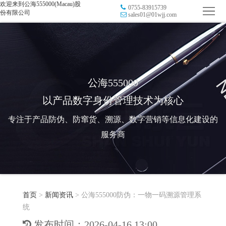
欢迎来到公海555000(Macau)股
0755-83915739
首
份有限公司
sales01@01wjj.com
页
品
牌
防
防
窜
RFID
公海555000
以产品数字身份管理技术为核心
伪
溯
电
专注于产品防伪、防窜货、溯源、数字营销等信息化建设的
源
子
数
服务商
标
字
智
签
营
慧
行
系
首页
>
新闻资讯
>
公海555000防伪：一物一码溯源管理系
销
智
业
关
统
统
能
应
于
新
发布时间：2026-04-16 13:00