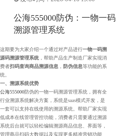
New
用
我
闻
日
公海555000防伪：一物一码
们
资
文
溯源管理系统
讯
版
这期要为大家介绍一个通过对产品进行
一物一码溯
源码溯源管理系统
，帮助产品生产制造厂家实现消
费者
扫码查询商品溯源信息
，
防伪信息
等功能的系
统。
一、溯源系统优势
公海555000
防伪的一物一码溯源管理系统，拥有全
行业溯源系统解决方案，系统是saas模式开发，是
一套可以支持在线使用的溯源系统。帮助厂家实现
低成本在线管理管控功能，消费者只需要通过溯源
系统后台就可以轻松编辑溯源商品信息、界面等，
管理商品扫码大数据以及实现更多精准营销功能