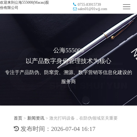
欢迎来到公海555000(Macau)股
0755-83915739
首
份有限公司
sales01@01wjj.com
页
品
牌
防
防
窜
RFID
公海555000
以产品数字身份管理技术为核心
伪
溯
电
专注于产品防伪、防窜货、溯源、数字营销等信息化建设的
源
子
数
服务商
标
字
智
签
营
慧
行
系
首页
>
新闻资讯
>
激光打码设备，在防伪领域至关重要
销
智
业
关
发布时间：2026-07-04 16:17
统
能
应
于
新