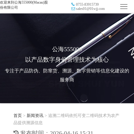
欢迎来到公海555000(Macau)股
0755-83915739
首
份有限公司
sales01@01wjj.com
页
品
牌
防
防
窜
RFID
公海555000
以产品数字身份管理技术为核心
伪
溯
电
专注于产品防伪、防窜货、溯源、数字营销等信息化建设的
源
子
数
服务商
标
字
智
签
营
慧
行
系
首页
>
新闻资讯
>
追溯二维码依托可变二维码技术为农产
销
智
业
关
品提供溯源信息
统
能
应
于
新
发布时间：2026-04-16 15:31