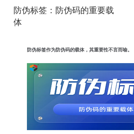
New
防伪标签：防伪码的重要载
用
我
闻
日
体
们
资
文
讯
版
防伪标签作为防伪码的载体，其重要性不言而喻。