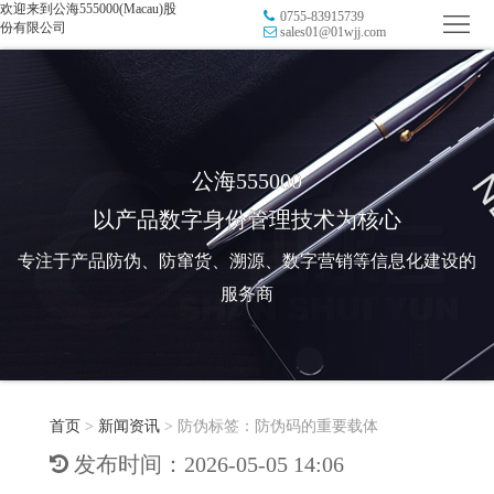
欢迎来到公海555000(Macau)股
0755-83915739
首
份有限公司
sales01@01wjj.com
页
品
牌
防
防
窜
RFID
公海555000
以产品数字身份管理技术为核心
伪
溯
电
专注于产品防伪、防窜货、溯源、数字营销等信息化建设的
源
子
数
服务商
标
字
智
签
营
慧
行
系
首页
>
新闻资讯
>
防伪标签：防伪码的重要载体
销
智
业
关
发布时间：2026-05-05 14:06
统
能
应
于
新