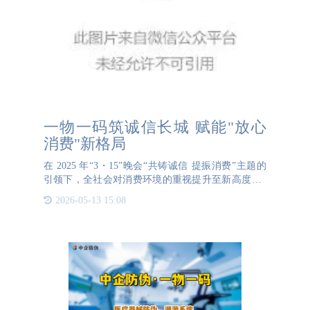
一物一码筑诚信长城 赋能"放心
消费"新格局
在 2025 年“3・15”晚会“共铸诚信 提振消费”主题的
引领下，全社会对消费环境的重视提升至新高度。3
月16日，中共中央办公厅、国务院办公厅印发的《提
2026-05-13 15:08
振消费专项行动方案》，更是为构建新发展格局下的