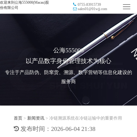
欢迎来到公海555000(Macau)股
0755-83915739
首
份有限公司
sales01@01wjj.com
页
品
牌
防
防
窜
RFID
公海555000
以产品数字身份管理技术为核心
伪
溯
电
专注于产品防伪、防窜货、溯源、数字营销等信息化建设的
源
子
数
服务商
标
字
智
签
营
慧
行
系
首页
>
新闻资讯
>
冷链溯源系统在冷链运输中的重要作用
销
智
业
关
发布时间：2026-06-04 21:38
统
能
应
于
新