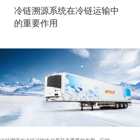
New
冷链溯源系统在冷链运输中
用
我
闻
日
的重要作用
们
资
文
讯
版