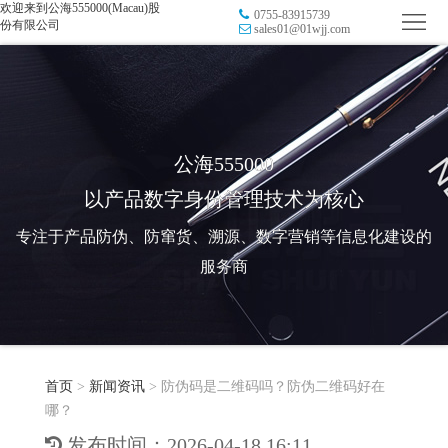
欢迎来到公海555000(Macau)股
0755-83915739
首
份有限公司
sales01@01wjj.com
页
品
牌
防
防
窜
RFID
公海555000
以产品数字身份管理技术为核心
伪
溯
电
专注于产品防伪、防窜货、溯源、数字营销等信息化建设的
源
子
数
服务商
标
字
智
签
营
慧
行
系
首页
>
新闻资讯
>
防伪码是二维码吗？防伪二维码好在
销
智
业
关
哪？
统
能
应
于
新
发布时间：2026-04-18 16:11