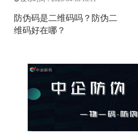
New
用
我
闻
日
防伪码是二维码吗？防伪二
们
资
文
维码好在哪？
讯
版