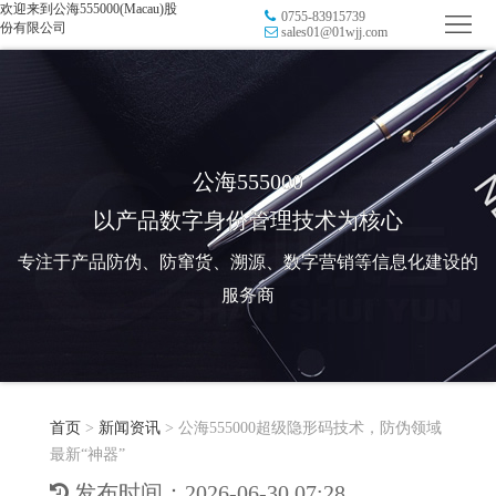
欢迎来到公海555000(Macau)股
0755-83915739
首
份有限公司
sales01@01wjj.com
页
品
牌
防
防
窜
RFID
公海555000
以产品数字身份管理技术为核心
伪
溯
电
专注于产品防伪、防窜货、溯源、数字营销等信息化建设的
源
子
数
服务商
标
字
智
签
营
慧
行
系
首页
>
新闻资讯
>
公海555000超级隐形码技术，防伪领域
销
智
业
关
最新“神器”
统
能
应
于
新
发布时间：2026-06-30 07:28