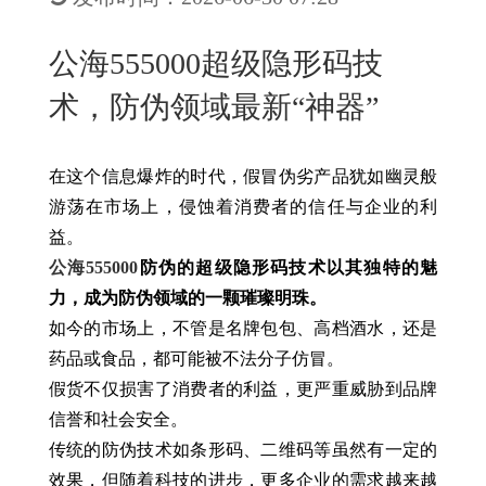
New
用
我
闻
日
公海555000超级隐形码技
们
资
文
术，防伪领域最新“神器”
讯
版
在这个信息爆炸的时代，假冒伪劣产品犹如幽灵般
游荡在市场上，侵蚀着消费者的信任与企业的利
益。
公海555000
防伪的超级隐形码技术以其独特的魅
力，成为防伪领域的一颗璀璨明珠。
如今的市场上，不管是名牌包包、高档酒水，还是
药品或食品，都可能被不法分子仿冒。
假货不仅损害了消费者的利益，更严重威胁到品牌
信誉和社会安全。
传统的防伪技术如条形码、二维码等虽然有一定的
效果，但随着科技的进步，更多企业的需求越来越