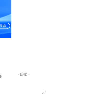
- END -
业
无