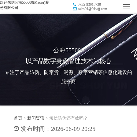
欢迎来到公海555000(Macau)股
0755-83915739
首
份有限公司
sales01@01wjj.com
页
品
牌
防
防
窜
RFID
公海555000
以产品数字身份管理技术为核心
伪
溯
电
专注于产品防伪、防窜货、溯源、数字营销等信息化建设的
源
子
数
服务商
标
字
智
签
营
慧
行
系
首页
>
新闻资讯
>
短信防伪还有效吗？
销
智
业
关
发布时间：2026-06-09 20:25
统
能
应
于
新