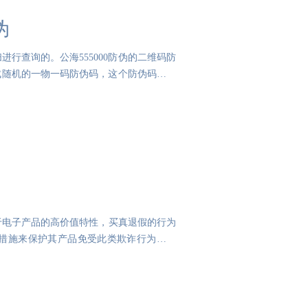
伪
行查询的。公海555000防伪的二维码防
生成随机的一物一码防伪码，这个防伪码可以
于电子产品的高价值特性，买真退假的行为
措施来保护其产品免受此类欺诈行为的侵