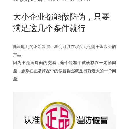
New
用
我
闻
日
大小企业都能做防伪，只要
们
资
文
满足这几个条件就行
讯
版
随着电商的不断发展，我们可以在家买到远隔千里以外的
产品。
因为不是面对面的交易，这个过程中就会存在一定的问
题，掺杂在正常商品中的假冒伪劣就是目前最大的一个问
题。