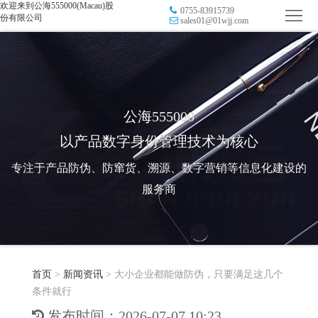
欢迎来到公海555000(Macau)股
0755-83915739
首
份有限公司
sales01@01wjj.com
页
品
牌
防
防
窜
RFID
公海555000
以产品数字身份管理技术为核心
伪
溯
电
专注于产品防伪、防窜货、溯源、数字营销等信息化建设的
源
子
数
服务商
标
字
智
签
营
慧
行
系
首页
>
新闻资讯
>
大小企业都能做防伪，只要满足这几个
销
智
业
关
条件就行
统
能
应
于
新
发布时间：2026-07-07 10:23