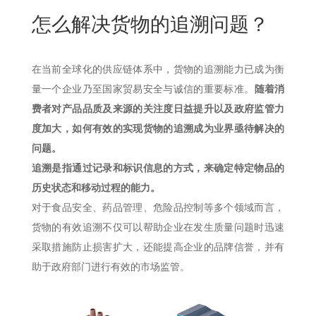
New
怎么解决货物的追溯问题？
用
我
闻
日
们
资
文
在当前全球化的供应链体系中，货物的追溯能力已成为衡
讯
版
量一个企业乃至国家贸易安全与诚信的重要标准。
随着消
费者对产品品质及来源的关注度日益提升以及政府监管力
度加大，如何有效的实现货物的追溯成为业界亟待解决的
问题。
追溯是指通过记录和标识信息的方式，来确定特定物品的
历史状态和移动过程的能力。
对于食品安全、药品管理、危险品控制等多个领域而言，
货物的有效追溯不仅可以帮助企业在发生质量问题时迅速
采取措施防止损害扩大，还能提高企业的品牌信誉，并有
助于政府部门进行有效的市场监管。