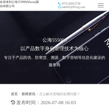
欢迎来到公海555000(Macau)股
0755-83915739
首
份有限公司
sales01@01wjj.com
页
品
牌
防
防
窜
RFID
公海555000
以产品数字身份管理技术为核心
伪
溯
电
专注于产品防伪、防窜货、溯源、数字营销等信息化建设的
源
子
数
服务商
标
字
智
签
营
慧
行
系
首页
>
新闻资讯
>
怎么解决货物的追溯问题？
销
智
业
关
发布时间：2026-07-08 16:03
统
能
应
于
新