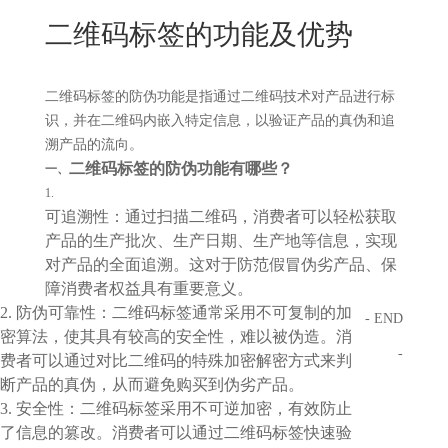
New
二维码标签的功能及优势
用
我
闻
日
们
资
文
二维码标签的防伪功能是指通过二维码技术对产品进行标
识，并在二维码内嵌入特定信息，以验证产品的真伪和追
讯
版
溯产品的流向。
二维码标签的防伪功能有哪些？
一、
1.
可追溯性：通过扫描二维码，消费者可以轻松获取
产品的生产批次、生产日期、生产地等信息，实现
对产品的全面追溯。这对于防范假冒伪劣产品、保
障消费者权益具有重要意义。
2. 防伪可靠性：二维码标签通常采用不可复制的加
- END
密算法，使其具有较高的安全性，难以被伪造。消
-
费者可以通过对比二维码的特殊加密解密方式来判
断产品的真伪，从而避免购买到伪劣产品。
3. 安全性：二维码标签采用不可逆加密，有效防止
了信息的篡改。消费者可以通过二维码标签快速验