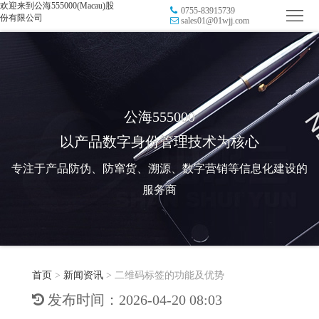
欢迎来到公海555000(Macau)股
0755-83915739
首
份有限公司
sales01@01wjj.com
页
品
牌
防
防
窜
RFID
公海555000
以产品数字身份管理技术为核心
伪
溯
电
专注于产品防伪、防窜货、溯源、数字营销等信息化建设的
源
子
数
服务商
标
字
智
签
营
慧
行
系
首页
>
新闻资讯
>
二维码标签的功能及优势
销
智
业
关
发布时间：2026-04-20 08:03
统
能
应
于
新