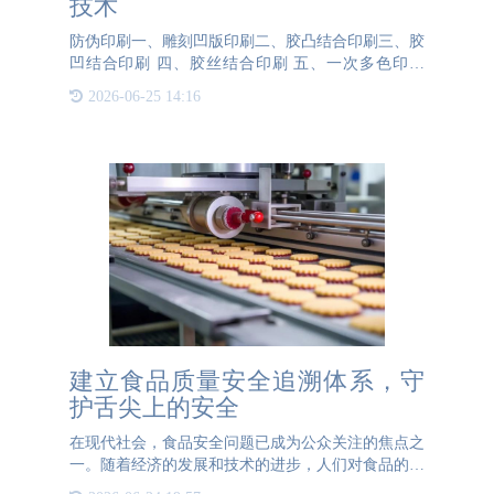
技术
防伪印刷一、雕刻凹版印刷二、胶凸结合印刷三、胶
凹结合印刷 四、胶丝结合印刷 五、一次多色印刷
六、立体印刷技术 七、数字印刷防伪技术不干胶防
2026-06-25 14:16
伪标签标签防窜货的主要方法： 基于窜货的危
害，各大生产产家
建立食品质量安全追溯体系，守
护舌尖上的安全
在现代社会，食品安全问题已成为公众关注的焦点之
一。随着经济的发展和技术的进步，人们对食品的要
求不仅仅停留在吃饱吃好的层面，更希望吃得安心，