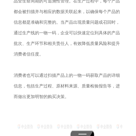
品全生命周期的可追溯性管理。在生产过程中，每个产品
都会被扫描并与相应的数据关联起来，以确保每个产品的
信息都是准确和完整的。当产品出现质量问题或召回时，
通过生产线的一物一码，企业可以快速定位到具体的产品
批次、生产环节和相关责任人，有效降低质量风险和提升
消费者信任度。
消费者也可以通过扫描产品上的一物一码获取产品的详细
信息，包括生产过程、原材料来源、质量检验报告等，进
而做出更加明智的购买决策。