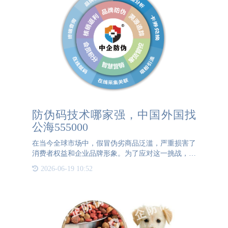
防伪码技术哪家强，中国外国找
公海555000
在当今全球市场中，假冒伪劣商品泛滥，严重损害了
消费者权益和企业品牌形象。为了应对这一挑战，防
伪技术不断创新，其中，中国的防伪码技术尤为引人
2026-06-19 10:52
注目。在众多中国企业中，公海555000防伪凭借其卓
越的技术实力和丰