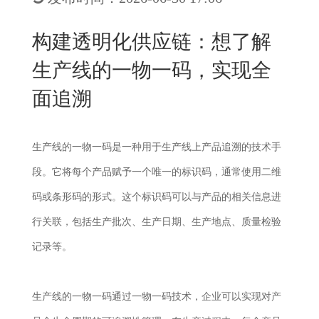
New
用
我
闻
日
构建透明化供应链：想了解
们
资
文
生产线的一物一码，实现全
讯
版
面追溯
生产线的一物一码是一种用于生产线上产品追溯的技术手
段。它将每个产品赋予一个唯一的标识码，通常使用二维
码或条形码的形式。这个标识码可以与产品的相关信息进
行关联，包括生产批次、生产日期、生产地点、质量检验
记录等。
生产线的一物一码通过一物一码技术，企业可以实现对产