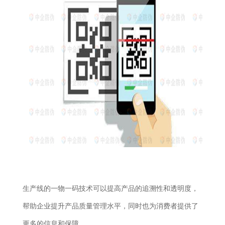
生产线的一物一码技术可以提高产品的追溯性和透明度，
帮助企业提升产品质量管理水平，同时也为消费者提供了
更多的信息和保障。