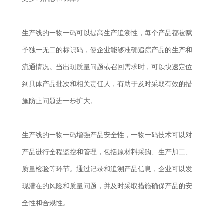
生产线的一物一码可以提高生产追溯性，每个产品都被赋
予独一无二的标识码，使企业能够准确追踪产品的生产和
流通情况。当出现质量问题或召回需求时，可以快速定位
到具体产品批次和相关责任人，有助于及时采取有效的措
施防止问题进一步扩大。
生产线的一物一码增强产品安全性，一物一码技术可以对
产品进行全程监控和管理，包括原材料采购、生产加工、
质量检验等环节。通过记录和追溯产品信息，企业可以发
现潜在的风险和质量问题，并及时采取措施确保产品的安
全性和合规性。