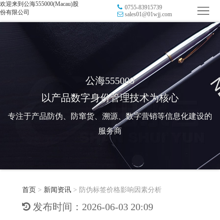
欢迎来到公海555000(Macau)股
0755-83915739
首
份有限公司
sales01@01wjj.com
页
品
牌
防
防
窜
RFID
公海555000
以产品数字身份管理技术为核心
伪
溯
电
专注于产品防伪、防窜货、溯源、数字营销等信息化建设的
源
子
数
服务商
标
字
智
签
营
慧
行
系
首页
>
新闻资讯
>
防伪标签价格影响因素分析
销
智
业
关
发布时间：2026-06-03 20:09
统
能
应
于
新