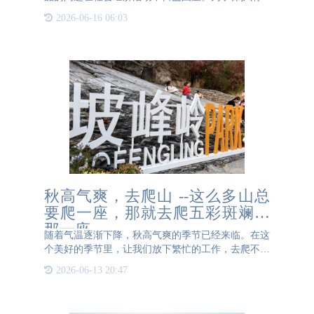
者权益，各行各业都在积极探索有效的防伪手段。在
2026-06-16 06:03
防伪领域中，防伪包装材料以其独特的优势逐渐成为
市场主流。本文将
秋高气爽，去爬山 --这么多山总
要爬一座，那就去爬五彩斑斓的
那一座
随着气温逐渐下降，秋高气爽的季节已经来临。在这
个美好的季节里，让我们放下繁忙的工作，去爬不被
定义的山，去抖不被定义的腿，感受大自然的美丽和
2026-06-13 20:47
宁静。登高望远不仅可以欣赏到美丽的山水风光，还
可以挑战自我，提