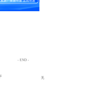
- END -
平
无