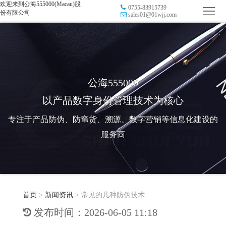
欢迎来到公海555000(Macau)股
0755-83915739
首
份有限公司
sales01@01wjj.com
页
品
牌
防
防
窜
RFID
公海555000
以产品数字身份管理技术为核心
伪
溯
电
专注于产品防伪、防窜货、溯源、数字营销等信息化建设的
源
子
数
服务商
标
字
智
签
营
慧
行
系
首页
>
新闻资讯
>
常见的几种防伪技术
销
智
业
关
发布时间：2026-06-05 11:18
统
能
应
于
新