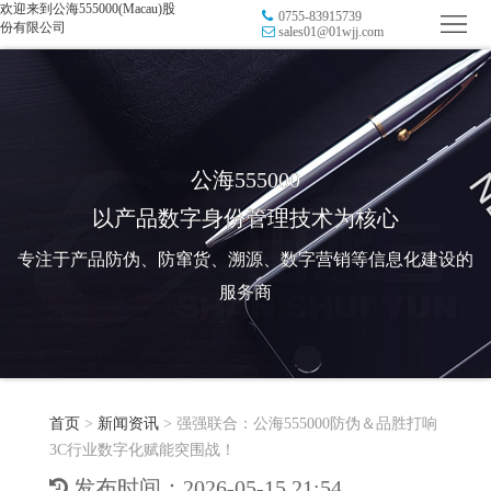
欢迎来到公海555000(Macau)股
0755-83915739
首
份有限公司
sales01@01wjj.com
页
品
牌
防
防
窜
RFID
公海555000
以产品数字身份管理技术为核心
伪
溯
电
专注于产品防伪、防窜货、溯源、数字营销等信息化建设的
源
子
数
服务商
标
字
智
签
营
慧
行
系
首页
>
新闻资讯
>
强强联合：公海555000防伪＆品胜打响
销
智
业
关
3C行业数字化赋能突围战！
统
能
应
于
新
发布时间：2026-05-15 21:54