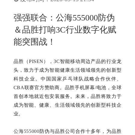
New
用
我
闻
日
强强联合：公海555000防伪
们
资
文
＆品胜打响3C行业数字化赋
讯
版
能突围战！
品胜（PISEN），3C智能移动周边产品的行业龙
头，致力于成为智能健康生活领域领先的创新型
科技企业。中国国家乒乓球队战略合作伙伴、
CBA联赛官方赞助商。品胜手机屏幕/电池，全球
首创本地就近包安装服务。未来，品胜将致力于
成为智能、健康、生活领域领先的创新型科技企
业。
公海555000
防伪与品胜公司合作十多年，为品胜